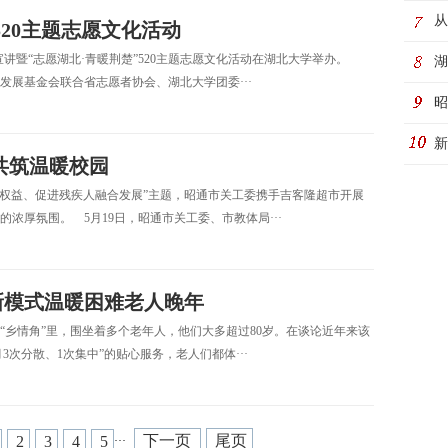
务
从
520主题志愿文化活动
首场宣讲暨“志愿湖北·青暖荆楚”520主题志愿文化活动在湖北大学举办。
湖
展基金会联合省志愿者协会、湖北大学团委···
活
昭
新
共筑温暖校园
老
平等权益、促进残疾人融合发展”主题，昭通市关工委携手吉客隆超市开展
浓厚氛围。 5月19日，昭通市关工委、市教体局···
新模式温暖困难老人晚年
“乡情角”里，围坐着多个老年人，他们大多超过80岁。在谈论近年来该
3次分散、1次集中”的贴心服务，老人们都体···
下一页
尾页
2
3
4
5
···