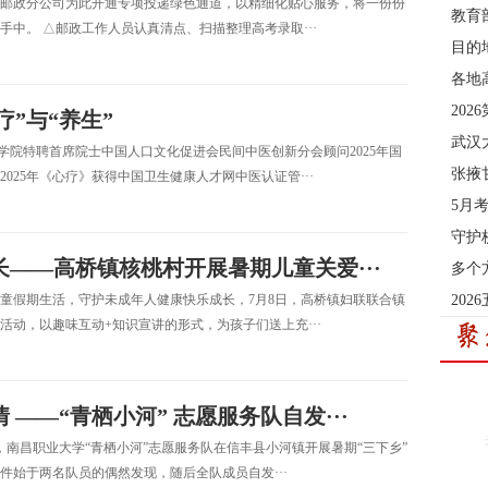
斯县邮政分公司为此开通专项投递绿色通道，以精细化贴心服务，将一份份
教育
中。 △邮政工作人员认真清点、扫描整理高考录取···
目的
各地
20
”与“养生”
武汉
科学院特聘首席院士中国人口文化促进会民间中医创新分会顾问2025年国
张掖
025年《心疗》获得中国卫生健康人才网中医认证管···
5月
守护
长——高桥镇核桃村开展暑期儿童关爱···
多个
童假期生活，守护未成年人健康快乐成长，7月8日，高桥镇妇联联合镇
202
动，以趣味互动+知识宣讲的形式，为孩子们送上充···
——“青栖小河” 志愿服务队自发···
晚，南昌职业大学“青栖小河”志愿服务队在信丰县小河镇开展暑期“三下乡”
始于两名队员的偶然发现，随后全队成员自发···