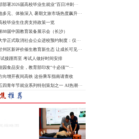
部部署2026届高校毕业生就业“百日冲刺···
地多元、体验深入 暑期文旅市场热度飙升···
高校毕业生住房支持政策一览
26第88届中国教育装备展示会（长沙）
大学正式取消社会公众进校预约制度：仅···
甘州区新评价催生教育新生态 让成长可见···
考试接踵而至 考试人做好时间安排
校园食品安全，教育部印发“十必须”“···
方向增开夜间高铁 这份乘车指南请查收
6五四青年节就业系列特别策划之一 AI热潮···