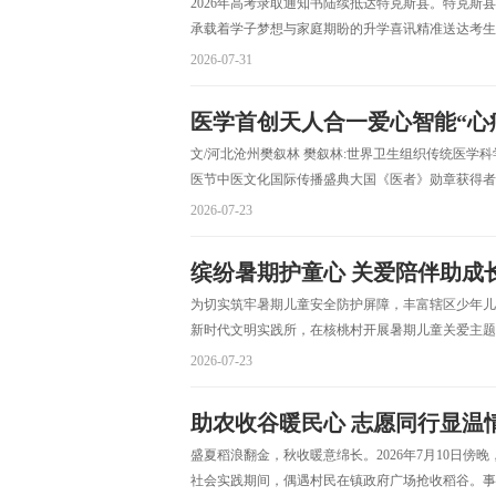
2026年高考录取通知书陆续抵达特克斯县。特克
承载着学子梦想与家庭期盼的升学喜讯精准送达考生手
2026-07-31
医学首创天人合一爱心智能“心疗
文/河北沧州樊叙林 樊叙林:世界卫生组织传统医学
医节中医文化国际传播盛典大国《医者》勋章获得者2
2026-07-23
缤纷暑期护童心 关爱陪伴助成
为切实筑牢暑期儿童安全防护屏障，丰富辖区少年儿
新时代文明实践所，在核桃村开展暑期儿童关爱主题活
2026-07-23
助农收谷暖民心 志愿同行显温情 
盛夏稻浪翻金，秋收暖意绵长。2026年7月10日傍
社会实践期间，偶遇村民在镇政府广场抢收稻谷。事件