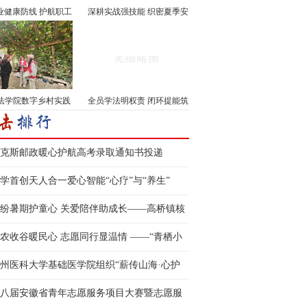
业健康防线 护航职工
深耕实战强技能 织密夏季安
···
···
法学院数字乡村实践
全员学法明权责 闭环提能筑
···
···
克斯邮政暖心护航高考录取通知书投递
学首创天人合一爱心智能“心疗”与“养生”
纷暑期护童心 关爱陪伴助成长——高桥镇核
村开展暑期儿童关爱···
农收谷暖民心 志愿同行显温情 ——“青栖小
” 志愿服务队自发···
州医科大学基础医学院组织“薪传山海·心护
行”服务队三下乡···
八届安徽省青年志愿服务项目大赛暨志愿服