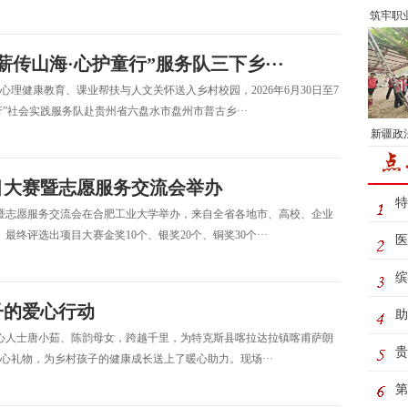
筑牢职
传山海·心护童行”服务队三下乡···
理健康教育、课业帮扶与人文关怀送入乡村校园，2026年6月30日至7
”社会实践服务队赴贵州省六盘水市盘州市普古乡···
新疆政
目大赛暨志愿服务交流会举办
特
赛暨志愿服务交流会在合肥工业大学举办，来自全省各地市、高校、企业
终评选出项目大赛金奖10个、银奖20个、铜奖30个···
医
缤
子的爱心行动
桃
助
爱心人士唐小茹、陈韵母女，跨越千里，为特克斯县喀拉达拉镇喀甫萨朗
河
贵
心礼物，为乡村孩子的健康成长送上了暖心助力。现场···
童
第