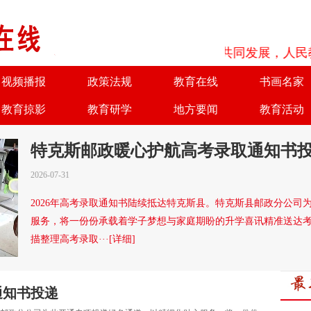
为了实现优势互补、共同发展，人民教育
视频播报
政策法规
教育在线
书画名家
教育掠影
教育研学
地方要闻
教育活动
商务合作
诚聘英才
特克斯邮政暖心护航高考录取通知书
2026-07-31
2026年高考录取通知书陆续抵达特克斯县。特克斯县邮政分公司
服务，将一份份承载着学子梦想与家庭期盼的升学喜讯精准送达考
描整理高考录取···[详细]
通知书投递