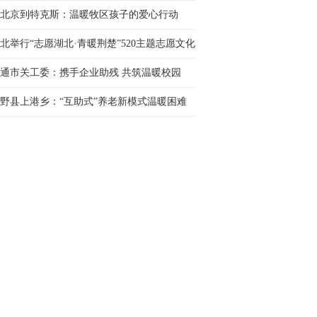
交流会举办
北京到特克斯：温暖牧区孩子的爱心行动
北举行“志愿湖北·青暖荆楚”520主题志愿文化
动
通市关工委：携手企业助残 共筑温暖校园
野县上港乡：“互助式”养老新模式温暖困难
人晚年