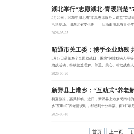
湖北举行“志愿湖北·青暖荆楚”
5月20日，2026年湖北省“本禹志愿服务大讲堂”
活动现场。团湖北省委供图 活动由湖北省青少年发
2026-05-25
昭通市关工委：携手企业助残 
5月17日是第36个全国助残日，围绕“保障残疾人
助残活动，持续营造理解、尊重、关心、帮助残疾人的
2026-05-20
新野县上港乡：“互助式”养老
初夏微凉，惠风和畅。近日，新野县上港乡岗南村的
乡“互助式”养老情况时，都感到十分幸福。面对“每月
2026-05-18
首页
上一页
1