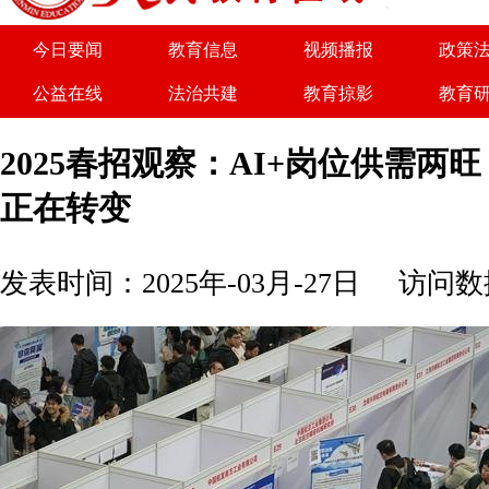
今日要闻
教育信息
视频播报
政策
公益在线
法治共建
教育掠影
教育
关于我们
广告服务
商务合作
诚聘
2025春招观察：AI+岗位供需两
正在转变
发表时间：2025年-03月-27日
访问数据