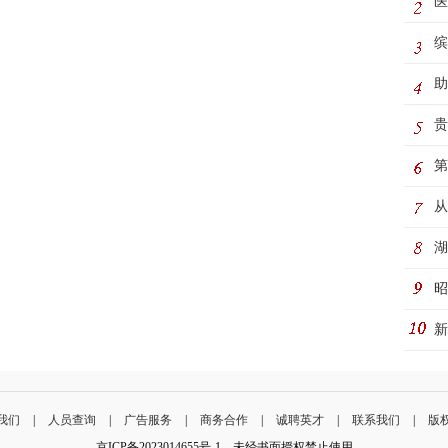
医
缤
桃
助
河
贵
童
第
务
从
湖
活
昭
新
老
我们
|
人员查询
|
广告服务
|
商务合作
|
诚聘英才
|
联系我们
|
版
京ICP备2023014655号-1 未经书面授权禁止使用