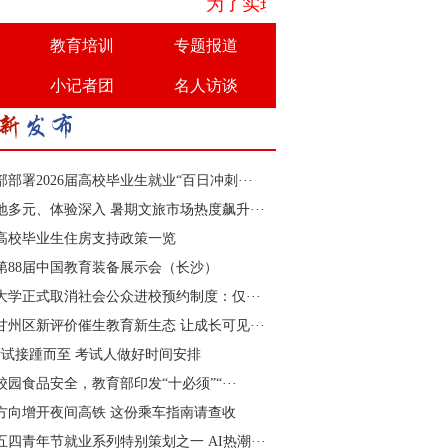
为了实现优势互补、共同发展，人
教育培训
专题报道
小记者团
名人访谈
部部署2026届高校毕业生就业“百日冲刺···
地多元、体验深入 暑期文旅市场热度飙升···
高校毕业生住房支持政策一览
26第88届中国教育装备展示会（长沙）
大学正式取消社会公众进校预约制度：仅···
甘州区新评价催生教育新生态 让成长可见···
考试接踵而至 考试人做好时间安排
校园食品安全，教育部印发“十必须”“···
方向增开夜间高铁 这份乘车指南请查收
6五四青年节就业系列特别策划之一 AI热潮···