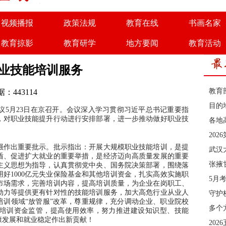
视频播报
政策法规
教育在线
书画名家
教育掠影
教育研学
地方要闻
教育活动
商务合作
诚聘英才
职业技能培训服务
教育
：443114
目的
月23日在京召开。会议深入学习贯彻习近平总书记重要指
，对职业技能提升行动进行安排部署，进一步推动做好职业技
各地
20
作出重要批示。批示指出：开展大规模职业技能培训，是提
武汉
盾、促进扩大就业的重要举措，是经济迈向高质量发展的重要
张掖
主义思想为指导，认真贯彻党中央、国务院决策部署，围绕落
好1000亿元失业保险基金和其他培训资金，扎实高效实施职
5月
市场需求，完善培训内容，提高培训质量，为企业在岗职工、
动力等提供更有针对性的技能培训服务，加大高危行业从业人
守护
培训领域“放管服”改革，尊重规律，充分调动企业、职业院校
多个
培训资金监管，提高使用效率，努力推进建设知识型、技能
康发展和就业稳定作出新贡献！
202