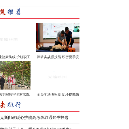
业健康防线 护航职工
深耕实战强技能 织密夏季安
···
···
法学院数字乡村实践
全员学法明权责 闭环提能筑
···
···
克斯邮政暖心护航高考录取通知书投递