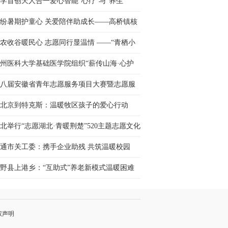
学首创天人合一爱心智能“心疗”与“养生”
纷暑期护童心 关爱陪伴助成长——高桥镇核
村开展暑期儿童关爱···
农收谷暖民心 志愿同行显温情 ——“青栖小
” 志愿服务队自发···
州医科大学基础医学院组织“薪传山海·心护
行”服务队三下乡···
八届安徽省青年志愿服务项目大赛暨志愿服
交流会举办
北京到特克斯：温暖牧区孩子的爱心行动
北举行“志愿湖北·青暖荆楚”520主题志愿文化
动
通市关工委：携手企业助残 共筑温暖校园
野县上港乡：“互助式”养老新模式温暖困难
人晚年
权声明