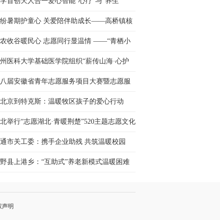
学首创天人合一爱心智能“心疗”与“养生”
纷暑期护童心 关爱陪伴助成长——高桥镇核
村开展暑期儿童关爱···
农收谷暖民心 志愿同行显温情 ——“青栖小
” 志愿服务队自发···
州医科大学基础医学院组织“薪传山海·心护
行”服务队三下乡···
八届安徽省青年志愿服务项目大赛暨志愿服
交流会举办
北京到特克斯：温暖牧区孩子的爱心行动
北举行“志愿湖北·青暖荆楚”520主题志愿文化
动
通市关工委：携手企业助残 共筑温暖校园
野县上港乡：“互助式”养老新模式温暖困难
人晚年
权声明