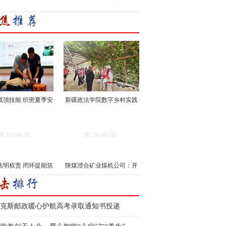
战强技能 织密夏季安
新疆政法学院数字乡村实践
···
···
法明权责 闭环提能筑
陕煤澄合矿业煤机公司：开
···
···
克斯邮政暖心护航高考录取通知书投递