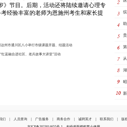
医
万岁》节目。后期，活动还将陆续邀请心理专
备考经验丰富的老师为恩施州考生和家长提
缤
桃
助
河
贵
川达州市通川区八小举行市级课题开题、结题活动
童
第
“红蓝融合进社区、老兵故事大讲堂”活动
务
从
湖
活
昭
新
老
我们
|
人员查询
|
广告服务
|
商务合作
|
诚聘英才
|
联系我们
|
版
京ICP备2023014655号-1 未经书面授权禁止使用