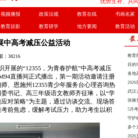
为了实现优势互补、共同发展
视频播报
政策法规
教育在线
书画名家
教育掠影
教育研学
地方要闻
教育活动
商务合作
诚聘英才
展中高考减压公益活动
教育
：38216
目的
展的“12355，为青春护航”中高考减压
各地
M94直播间正式播出，第一期活动邀请注册
20
师、恩施州12355青少年服务台心理咨询热
武汉
委书记、高三年级语文教师齐征琳，以“学
应对策略”为主题，通过访谈交流、现场答
张掖
服考前焦虑，缓解考试压力，助力考生以积
5月
。
守护
多个
202