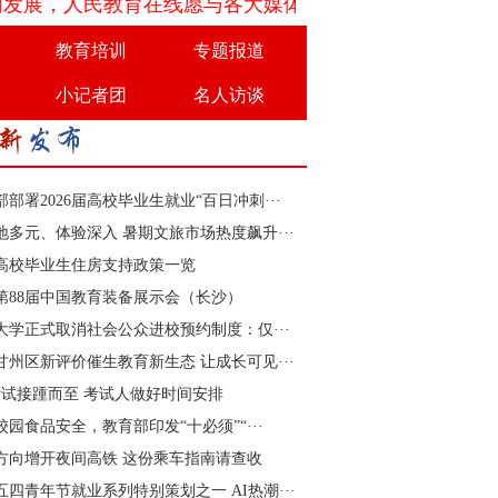
，人民教育在线愿与各大媒体、机构团体、学校以及企业
教育培训
专题报道
小记者团
名人访谈
部部署2026届高校毕业生就业“百日冲刺···
地多元、体验深入 暑期文旅市场热度飙升···
高校毕业生住房支持政策一览
26第88届中国教育装备展示会（长沙）
大学正式取消社会公众进校预约制度：仅···
甘州区新评价催生教育新生态 让成长可见···
考试接踵而至 考试人做好时间安排
校园食品安全，教育部印发“十必须”“···
方向增开夜间高铁 这份乘车指南请查收
6五四青年节就业系列特别策划之一 AI热潮···