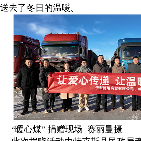
送去了冬日的温暖。
“暖心煤” 捐赠现场 赛丽曼摄