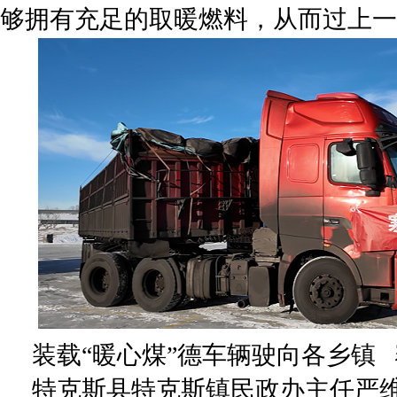
够拥有充足的取暖燃料，从而过上一
装载“暖心煤”德车辆驶向各乡镇
特克斯县特克斯镇民政办主任严维