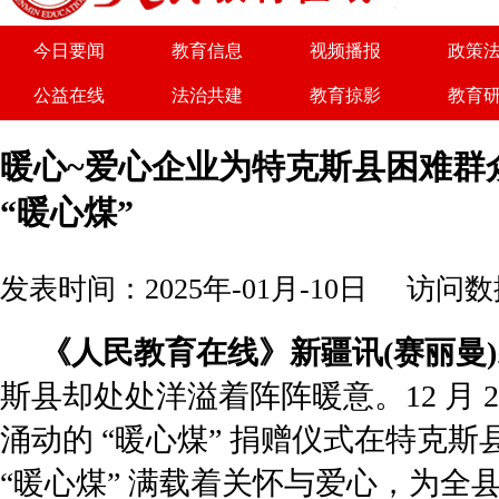
为了实现优势互补、共同发展，人民教育在
今日要闻
教育信息
视频播报
政策
公益在线
法治共建
教育掠影
教育
关于我们
广告服务
商务合作
诚聘
暖心~爱心企业为特克斯县困难群众
“暖心煤”
发表时间：2025年-01月-10日
访问数据
《人民教育在线》新疆讯
(
赛丽曼
)
斯县却处处洋溢着阵阵暖意。
12
月
涌动的
“
暖心煤
”
捐赠仪式在特克斯
“
暖心煤
”
满载着关怀与爱心，为全