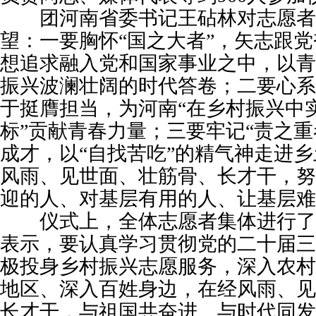
团河南省委书记王砧林对志愿者
望：一要胸怀“国之大者”，矢志跟
想追求融入党和国家事业之中，以青
振兴波澜壮阔的时代答卷；二要心系
于挺膺担当，为河南“在乡村振兴中
标”贡献青春力量；三要牢记“责之重
成才，以“自找苦吃”的精气神走进
风雨、见世面、壮筋骨、长才干，努
迎的人、对基层有用的人、让基层难
仪式上，全体志愿者集体进行了
表示，要认真学习贯彻党的二十届三
极投身乡村振兴志愿服务，深入农村
地区、深入百姓身边，在经风雨、见
长才干，与祖国共奋进、与时代同发