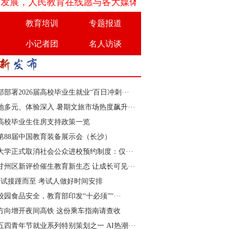
人民教育在线愿与各大媒体、机构团体、学校以及企业等
教育培训
专题报道
小记者团
名人访谈
部部署2026届高校毕业生就业“百日冲刺···
地多元、体验深入 暑期文旅市场热度飙升···
高校毕业生住房支持政策一览
26第88届中国教育装备展示会（长沙）
大学正式取消社会公众进校预约制度：仅···
甘州区新评价催生教育新生态 让成长可见···
考试接踵而至 考试人做好时间安排
校园食品安全，教育部印发“十必须”“···
方向增开夜间高铁 这份乘车指南请查收
6五四青年节就业系列特别策划之一 AI热潮···