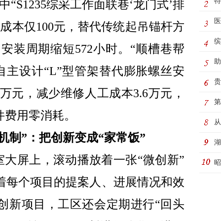
特
“S1235综采工作面联巷‘龙门式’排
医
成本仅100元，替代传统起吊锚杆方
缤
，安装周期缩短572小时。“顺槽巷帮
桃
助
”自主设计“L”型管架替代膨胀螺丝安
河
贵
5万元，减少维修人工成本3.6万元，
童
第
件费用零消耗。
务
从
机制”：把创新变成“家常饭”
湖
室大屏上，滚动播放着一张“微创新”
活
昭
着每个项目的提案人、进展情况和效
创新项目，工区还会定期进行“回头