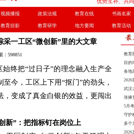
为了实现优势互补、共同发展，
视频播报
政策法规
教育在线
书画名家
教育掠影
教育研学
地方要闻
教育活动
商务合作
诚聘英才
综采一工区“微创新”里的大文章
教育
：598851
目的
区始终把“过日子”的理念融入生产全
各地
20
制至今，工区上下用“抠门”的劲头，
武汉
法，变成了真金白银的效益，更闯出
张掖
5月
。
守护
要创新”：把指标钉在岗位上
多个
202