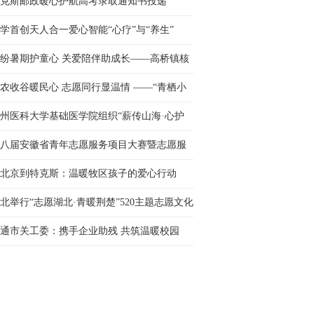
克斯邮政暖心护航高考录取通知书投递
学首创天人合一爱心智能“心疗”与“养生”
纷暑期护童心 关爱陪伴助成长——高桥镇核
村开展暑期儿童关爱···
农收谷暖民心 志愿同行显温情 ——“青栖小
” 志愿服务队自发···
州医科大学基础医学院组织“薪传山海·心护
行”服务队三下乡···
八届安徽省青年志愿服务项目大赛暨志愿服
交流会举办
北京到特克斯：温暖牧区孩子的爱心行动
北举行“志愿湖北·青暖荆楚”520主题志愿文化
动
通市关工委：携手企业助残 共筑温暖校园