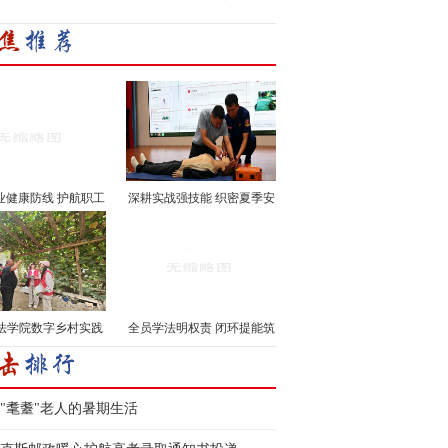
业健康防线 护航职工
深耕实战强技能 织密夏季安
···
···
法学院数字乡村实践
全员学法明权责 闭环提能筑
···
···
"耄耋"老人的暑期生活