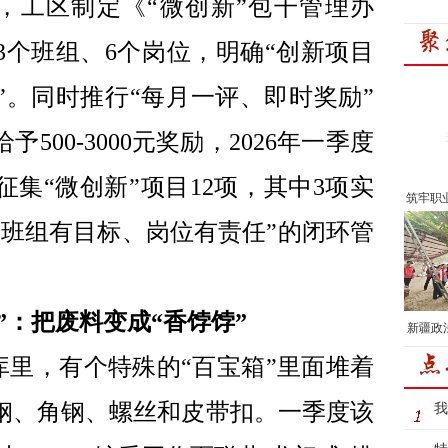
，工区制定《“微创新”包干管理办
3个班组、6个岗位，明确“创新项目
”。同时推行“每月一评、即时奖励”
00-3000元奖励，2026年一季度
征集“微创新”项目12项，其中3项实
筑牢职
“班组有目标、岗位有责任”的闭环管
”：把废料变成“香饽饽”
新疆政
库里，有个特殊的“百宝箱”里面堆着
钢、角钢、螺丝和皮带扣。一季度该
我