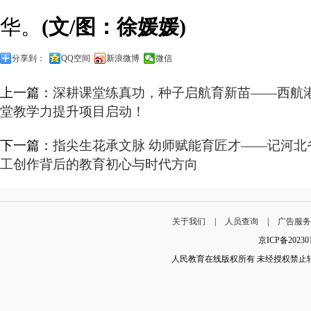
华。
(
文
/图
：
徐媛媛)
分享到：
QQ空间
新浪微博
微信
上一篇：
深耕课堂练真功，种子启航育新苗——西航港
堂教学力提升项目启动！
下一篇：
指尖生花承文脉 幼师赋能育匠才——记河北
工创作背后的教育初心与时代方向
关于我们
|
人员查询
|
广告服
京ICP备202
人民教育在线版权所有 未经授权禁止