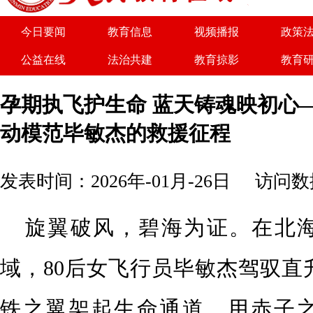
人民教育在线愿与各大媒体、机构团体、学校以及企业等
今日要闻
教育信息
视频播报
政策
公益在线
法治共建
教育掠影
教育
关于我们
广告服务
商务合作
诚聘
孕期执飞护生命 蓝天铸魂映初心
动模范毕敏杰的救援征程
发表时间：2026年-01月-26日
访问数据
旋翼破风，碧海为证。在北
域，
80后女飞行员毕敏杰驾驭直
铁之翼架起生命通道，用赤子