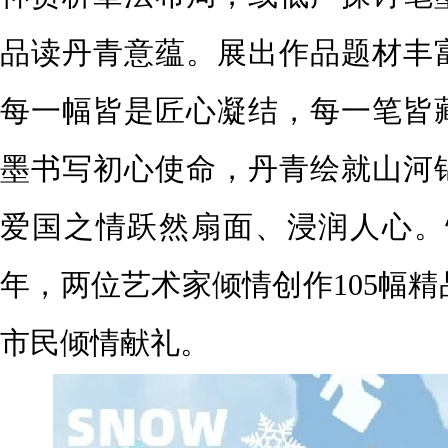
品读丹青意蕴。展出作品题材丰
每一幅皆是匠心凝结，每一笔皆
墨书写初心使命，丹青绘就山河
爱国之情跃然扇面、浸润人心。恰
年，两位艺术家倾情创作105幅
市民倾情献礼。