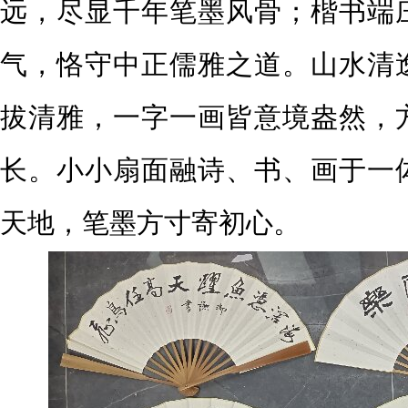
远，尽显千年笔墨风骨；楷书端
气，恪守中正儒雅之道。山水清
拔清雅，一字一画皆意境盎然，
长。小小扇面融诗、书、画于一
天地，笔墨方寸寄初心。