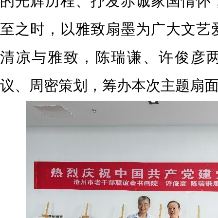
的光辉历程、抒发赤诚家国情怀
至之时，以雅致扇墨为广大文艺
清凉与雅致，陈瑞谦、许俊彦
议、周密策划，筹办本次主题扇