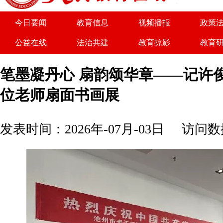
今日要闻
教育信息
视频播报
政策
公益在线
法治共建
教育掠影
教育
关于我们
广告服务
商务合作
诚聘
笔墨凝丹心 扇韵颂华章——记许
位老师扇面书画展
发表时间：2026年-07月-03日
访问数据