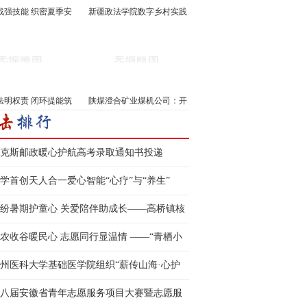
战强技能 织密夏季安
新疆政法学院数字乡村实践
···
···
法明权责 闭环提能筑
陕煤澄合矿业煤机公司：开
···
···
克斯邮政暖心护航高考录取通知书投递
学首创天人合一爱心智能“心疗”与“养生”
纷暑期护童心 关爱陪伴助成长——高桥镇核
村开展暑期儿童关爱···
农收谷暖民心 志愿同行显温情 ——“青栖小
” 志愿服务队自发···
州医科大学基础医学院组织“薪传山海·心护
行”服务队三下乡···
八届安徽省青年志愿服务项目大赛暨志愿服