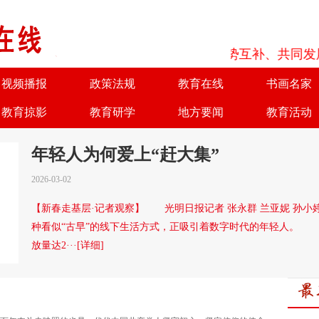
为了实现优势互补、共同发展，
视频播报
政策法规
教育在线
书画名家
教育掠影
教育研学
地方要闻
教育活动
商务合作
诚聘英才
年轻人为何爱上“赶大集”
2026-03-02
【新春走基层·记者观察】 光明日报记者 张永群 兰亚妮 孙
种看似“古早”的线下生活方式，正吸引着数字时代的年轻人。 
放量达2···[详细]