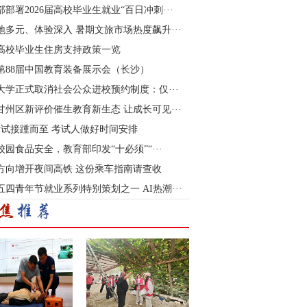
部部署2026届高校毕业生就业“百日冲刺···
地多元、体验深入 暑期文旅市场热度飙升···
高校毕业生住房支持政策一览
26第88届中国教育装备展示会（长沙）
大学正式取消社会公众进校预约制度：仅···
甘州区新评价催生教育新生态 让成长可见···
考试接踵而至 考试人做好时间安排
校园食品安全，教育部印发“十必须”“···
方向增开夜间高铁 这份乘车指南请查收
6五四青年节就业系列特别策划之一 AI热潮···