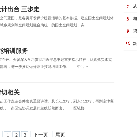
务
从
计出台 三步走
空间蓝图，是各类开发保护建设活动的基本依据。建立国土空间规划体
湖
城乡规划等空间规划融合为统一的国土空间规划，实···
活
昭
新
能培训服务
老
在京召开。会议深入学习贯彻习近平总书记重要指示精神，认真落实李克
部署，进一步推动做好职业技能培训工作。 中共···
密切相关
起工作座谈会并发表重要讲话。从长江之行，到东北之行，再到京津冀
线，一条区域协调发展的主线跃然而出。 区域协···
页
下一页
尾页
1
2
3