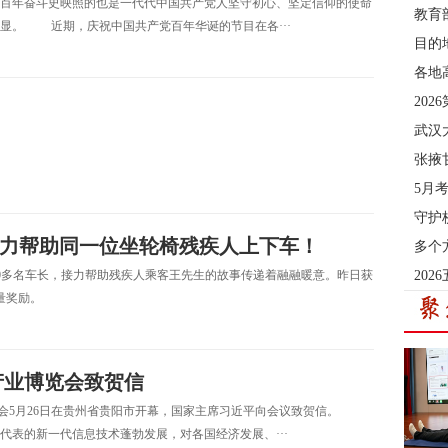
百年奋斗史映照的也是一代代中国共产党人坚守初心、坚定信仰的使命
教育
显。 近期，庆祝中国共产党百年华诞的节目在各···
目的
各地
20
武汉
张掖
5月
守护
来接力帮助同一位坐轮椅残疾人上下车！
多个
的60多名车长，接力帮助残疾人乘客王先生的故事传递着融融暖意。昨日获
202
量奖励。
产业博览会致贺信
业博览会5月26日在贵州省贵阳市开幕，国家主席习近平向会议致贺信。
代表的新一代信息技术蓬勃发展，对各国经济发展、···