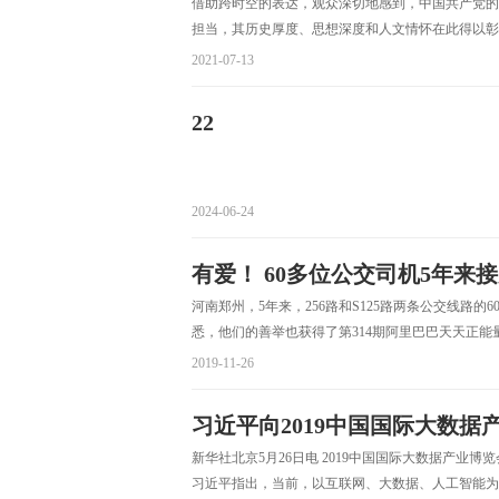
借助跨时空的表达，观众深切地感到，中国共产党的
担当，其历史厚度、思想深度和人文情怀在此得以彰
2021-07-13
22
2024-06-24
有爱！ 60多位公交司机5年
河南郑州，5年来，256路和S125路两条公交线路
悉，他们的善举也获得了第314期阿里巴巴天天正能
2019-11-26
习近平向2019中国国际大数据
新华社北京5月26日电 2019中国国际大数据产
习近平指出，当前，以互联网、大数据、人工智能为