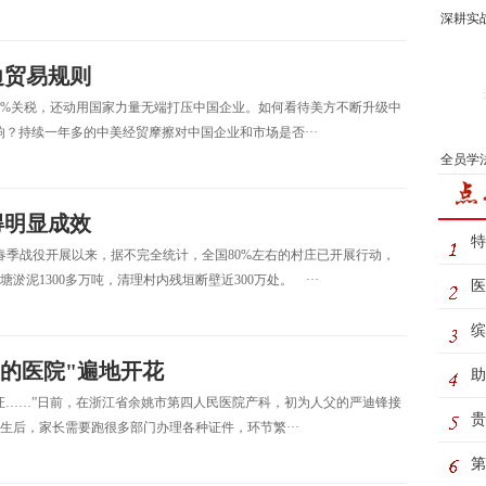
深耕实
边贸易规则
25%关税，还动用国家力量无端打压中国企业。如何看待美方不断升级中
？持续一年多的中美经贸摩擦对中国企业和市场是否···
全员学
得明显成效
特
春季战役开展以来，据不完全统计，全国80%左右的村庄已开展行动，
淤泥1300多万吨，清理村内残垣断壁近300万处。 ···
医
缤
上的医院"遍地开花
桃
助
证……”日前，在浙江省余姚市第四人民医院产科，初为人父的严迪锋接
河
贵
后，家长需要跑很多部门办理各种证件，环节繁···
童
第