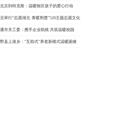
交流会举办
北京到特克斯：温暖牧区孩子的爱心行动
北举行“志愿湖北·青暖荆楚”520主题志愿文化
动
通市关工委：携手企业助残 共筑温暖校园
野县上港乡：“互助式”养老新模式温暖困难
人晚年