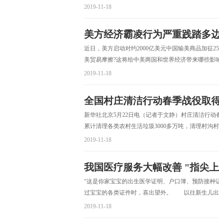
2019-11-18
美方经济霸凌行为严重践踏多
近日，美方启动对约2000亿美元中国输美商品加征
美贸易摩擦?这将给中美两国和世界经济带来哪些影响
2019-11-18
全国村庄清洁行动春季战役取
新华社北京5月22日电（记者于文静）村庄清洁行动
累计清理各类农村生活垃圾3000多万吨，清理村沟村塘
2019-11-18
我国医疗服务大幅改善 "指尖
“这是你家宝宝的出生医学证明、户口簿、预防接种
过宝宝的各类证件时，喜出望外。 以往新生儿出生
2019-11-18