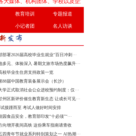
体、机构团体、学校以及企业等在平等互利的基础上开展
教育培训
专题报道
小记者团
名人访谈
部部署2026届高校毕业生就业“百日冲刺···
地多元、体验深入 暑期文旅市场热度飙升···
高校毕业生住房支持政策一览
26第88届中国教育装备展示会（长沙）
大学正式取消社会公众进校预约制度：仅···
甘州区新评价催生教育新生态 让成长可见···
考试接踵而至 考试人做好时间安排
校园食品安全，教育部印发“十必须”“···
方向增开夜间高铁 这份乘车指南请查收
6五四青年节就业系列特别策划之一 AI热潮···