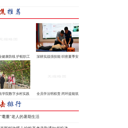
业健康防线 护航职工
深耕实战强技能 织密夏季安
···
···
法学院数字乡村实践
全员学法明权责 闭环提能筑
···
···
"耄耋"老人的暑期生活