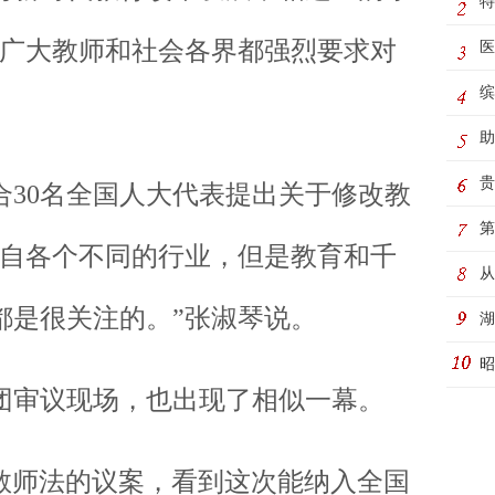
特
，广大教师和社会各界都强烈要求对
医
缤
桃
助
河
贵
0名全国人大代表提出关于修改教
童
第
来自各个不同的行业，但是教育和千
务
从
都是很关注的。”张淑琴说。
湖
活
昭
审议现场，也出现了相似一幕。
师法的议案，看到这次能纳入全国