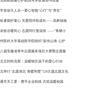
克斯邮政暖心护航高考录取通知书投递
学首创天人合一爱心智能“心疗”与“养生”
纷暑期护童心 关爱陪伴助成长——高桥镇核
村开展暑期儿童关爱···
农收谷暖民心 志愿同行显温情 ——“青栖小
” 志愿服务队自发···
州医科大学基础医学院组织“薪传山海·心护
行”服务队三下乡···
八届安徽省青年志愿服务项目大赛暨志愿服
交流会举办
北京到特克斯：温暖牧区孩子的爱心行动
北举行“志愿湖北·青暖荆楚”520主题志愿文化
动
通市关工委：携手企业助残 共筑温暖校园