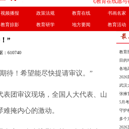
为了实现优势互补、共同发展，人民教育在线愿与各大媒
视频播报
政策法规
教育在线
书画名家
教育掠影
教育研学
地方要闻
教育活动
商务合作
诚聘英才
！”
教育
：610740
目的
各地
待！希望能尽快提请审议。”
20
武汉
表团审议现场，全国人大代表、山
张掖
5月
琴难掩内心的激动。
守护
多个
202