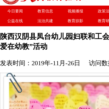
今日要闻
教育信息
视频播报
政策
公益在线
法治共建
教育掠影
教育
关于我们
广告服务
商务合作
诚聘
陕西汉阴县凤台幼儿园妇联和工会
爱在幼教”活动
发表时间：2019年-11月-26日
访问数据