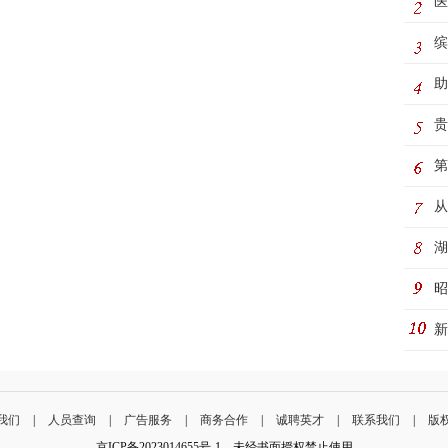
医
缤
桃
助
河
贵
童
第
务
从
湖
活
昭
新
老
我们
|
人员查询
|
广告服务
|
商务合作
|
诚聘英才
|
联系我们
|
版
京ICP备2023014655号-1 未经书面授权禁止使用