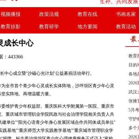
为了实现优势互补、共同发展，人
视频播报
政策法规
教育在线
书画名家
教育掠影
教育研学
地方要闻
教育活动
商务合作
诚聘英才
灵成长中心
教育
：443366
目的
成长中心成立暨“沙磁心光计划”公益募捐活动举行。
各地
20
为全市首个青少年心灵成长实体阵地，沙坪坝区青少年心灵
武汉
添坚实阵地、再增温暖力量。
张掖
委维护青少年权益部、重庆医科大学附属第一医院、重庆市
5月
院、重庆城市管理职业学院民政与社会治理学院相关负责人共
守护
站共建单位”“阳光心语青少年身心发展区域合作共同体成员单位”
多个
践基地”“重庆师范大学实践教学基地”“重庆城市管理职业学
202
”揭牌，标志着沙坪坝区青少年心理健康服务正式迈入“家校