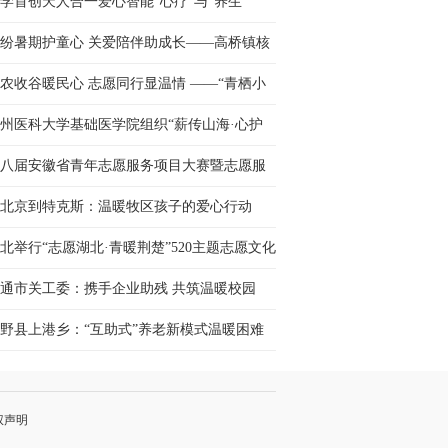
学首创天人合一爱心智能“心疗”与“养生”
纷暑期护童心 关爱陪伴助成长——高桥镇核
村开展暑期儿童关爱···
农收谷暖民心 志愿同行显温情 ——“青栖小
” 志愿服务队自发···
州医科大学基础医学院组织“薪传山海·心护
行”服务队三下乡···
八届安徽省青年志愿服务项目大赛暨志愿服
交流会举办
北京到特克斯：温暖牧区孩子的爱心行动
北举行“志愿湖北·青暖荆楚”520主题志愿文化
动
通市关工委：携手企业助残 共筑温暖校园
野县上港乡：“互助式”养老新模式温暖困难
人晚年
权声明