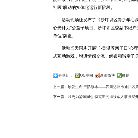
社医”联动的实体化运行新阶段。
活动现场还发布了《沙坪坝区青少年心灵成
心光计划”公益子项目。沙坪坝区委副书记户
单位”牌匾。
活动当天同步开展“心灵滋养亲子日”心理
式互动游戏，增进情感交流，解锁和谐亲子
分享到：
QQ空间
新浪微博
微信
上一篇：
珍爱生命 严防溺水——四川达州市通川区
下一篇：
以史为鉴铸同心 特克斯县退役军人事务局