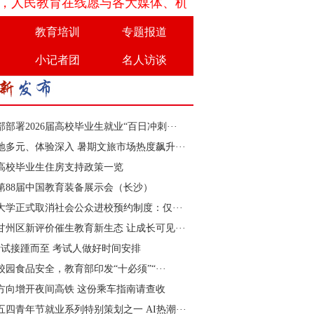
民教育在线愿与各大媒体、机构团体、学校以及企业等在
教育培训
专题报道
小记者团
名人访谈
部部署2026届高校毕业生就业“百日冲刺···
地多元、体验深入 暑期文旅市场热度飙升···
高校毕业生住房支持政策一览
26第88届中国教育装备展示会（长沙）
大学正式取消社会公众进校预约制度：仅···
甘州区新评价催生教育新生态 让成长可见···
考试接踵而至 考试人做好时间安排
校园食品安全，教育部印发“十必须”“···
方向增开夜间高铁 这份乘车指南请查收
6五四青年节就业系列特别策划之一 AI热潮···