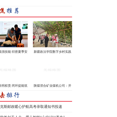
战强技能 织密夏季安
新疆政法学院数字乡村实践
···
···
法明权责 闭环提能筑
陕煤澄合矿业煤机公司：开
···
···
克斯邮政暖心护航高考录取通知书投递