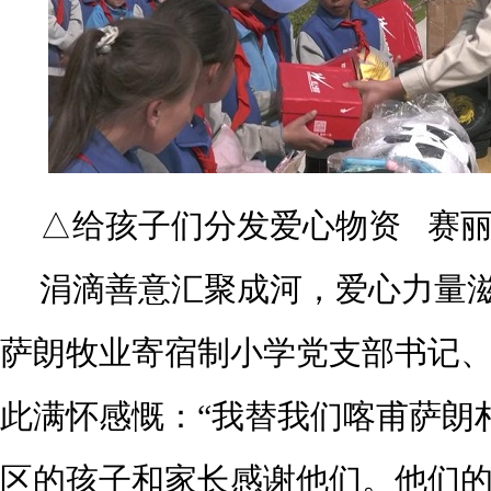
△给孩子们分发爱心物资 赛丽
涓滴善意汇聚成河，爱心力量
萨朗牧业寄宿制小学党支部书记
此满怀感慨：“我替我们喀甫萨朗
区的孩子和家长感谢他们。他们