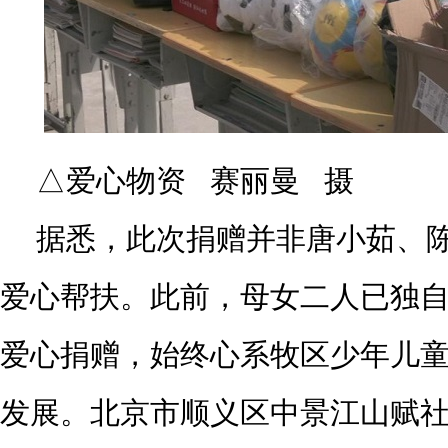
△爱心物资 赛丽曼 摄
据悉，此次捐赠并非唐小茹、
爱心帮扶。此前，母女二人已独
爱心捐赠，始终心系牧区少年儿
发展。北京市顺义区中景江山赋