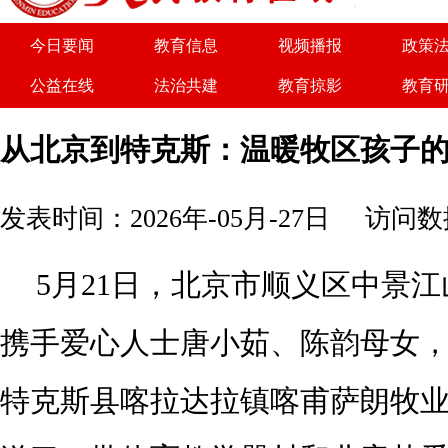
今日要闻
教育信息
视频播报
政策
公益在线
法治共建
教育掠影
教育
关于我们
广告服务
商务合作
诚聘
从北京到特克斯：温暖牧区孩子
发表时间：2026年-05月-27日
访问数据
5
月
21
日，北京市顺义区中景江
携手爱心人士唐小茹、陈韵母女
特克斯县喀拉达拉镇喀甫萨朗牧