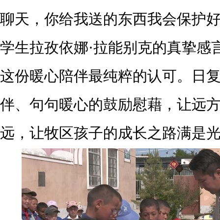
聊天，你给我送的东西我会保护好
学生拉孜依娜·拉能别克的真挚感
这份暖心陪伴最纯粹的认可。日
伴、句句暖心的鼓励慰藉，让远
远，让牧区孩子的成长之路满是