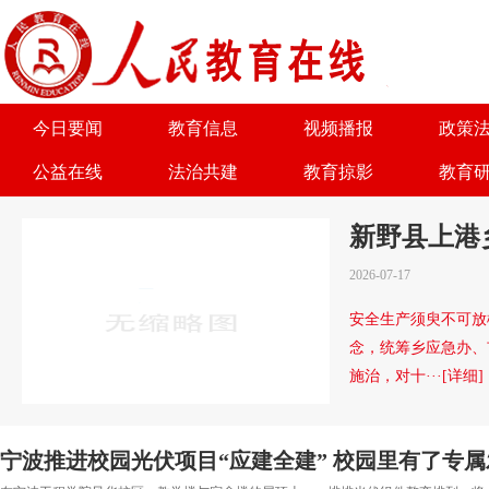
为了实现优势互补、共同发
今日要闻
教育信息
视频播报
政策
公益在线
法治共建
教育掠影
教育
关于我们
广告服务
商务合作
诚聘
新野县上港
2026-07-17
安全生产须臾不可放
念，统筹乡应急办、
施治，对十···[详细]
宁波推进校园光伏项目“应建全建” 校园里有了专