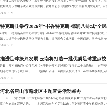
在宁波工程学院风华校区，教学楼与宿舍楼的屋顶上，一排排光伏组件整齐排列，将
校屋顶光伏发电系统正式建成并网，被师生们亲切地称为“校园里的专属发电站”。目前
2026-04-28
特克斯县举行2026年“书香特克斯·德润八卦城”全
4月9日，特克斯县在中心太极坛举行2026年“书香特克斯·德润八卦城”全民阅读仪式
题，以铸牢中华民族共同体意识为主线，深度融合文化润疆、全民阅读、国学传承与非
2026-04-13
推进足球振兴发展 云南将打造一批优质足球重点校
近日，云南省政府办公厅印发《关于推进云南足球振兴发展的二十条措施》，从完善
地等方面进行系统部署。 《措施》明确，全面普及校园足球。各中小学校要把足球运
2026-04-10
河北省唐山市路北区主题宣讲活动举办
近日，河北省唐山市路北区第二届“小小志愿者 共筑家乡梦”主题宣讲活动在路北剧
童心与志愿的温暖之约。 本届活动自年初启动以来，得到该区青少年积极响应，400