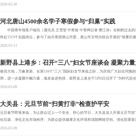
2026-03-30
河北唐山4500余名学子寒假参与“归巢”实践
中国青年报客户端讯（通讯员 王雪莹 中青报·中青网记者 樊江涛）在刚刚过去的寒假
奔赴1513个实践岗位，参与了由共青团唐山市委、唐山市文明办联合开展的“雏雁归巢·返
2026-03-13
新野县上港乡：召开“三八”妇女节座谈会 凝聚力
春回大地，万象更新。在第116个“三八”国际妇女节来临之际，为庆祝广大妇女同胞
用，进一步凝聚巾帼力量，激发奋进热情，新野县上港乡于3月6日召开了“为时代添光彩
2026-03-09
大关县：元旦节前“扫黄打非”检查护平安
元旦春节即将来临，为让群众过上一个安全、舒心的节日，大关县深入开展元旦节前“
化垃圾、净化文化市场秩序、为群众提供健康文化环境和清朗网络空间。强化部署落实
2026-02-09