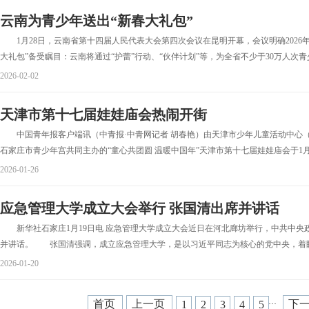
云南为青少年送出“新春大礼包”
1月28日，云南省第十四届人民代表大会第四次会议在昆明开幕，会议明确2026年
大礼包”备受瞩目：云南将通过“护蕾”行动、“伙伴计划”等，为全省不少于30万人次青少
2026-02-02
天津市第十七届娃娃庙会热闹开街
中国青年报客户端讯（中青报·中青网记者 胡春艳）由天津市少年儿童活动中心
石家庄市青少年宫共同主办的“童心共团圆 温暖中国年”天津市第十七届娃娃庙会于1月2
2026-01-26
应急管理大学成立大会举行 张国清出席并讲话
新华社石家庄1月19日电 应急管理大学成立大会近日在河北廊坊举行，中共中央
并讲话。 张国清强调，成立应急管理大学，是以习近平同志为核心的党中央，着眼加
2026-01-20
首页
上一页
下
1
2
3
4
5
···